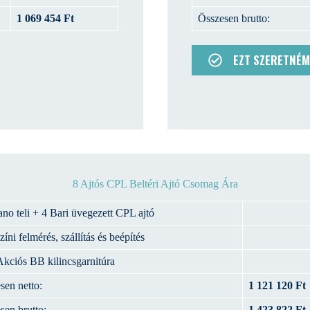
1 069 454 Ft
Összesen brutto:
EZT SZERETNÉM
8 Ajtós CPL Beltéri Ajtó Csomag Ára
ano teli + 4 Bari üvegezett CPL ajtó
íni felmérés, szállítás és beépítés
Akciós BB kilincsgarnitúra
sen netto:
1 121 120 Ft
sen brutto:
1 423 822 Ft