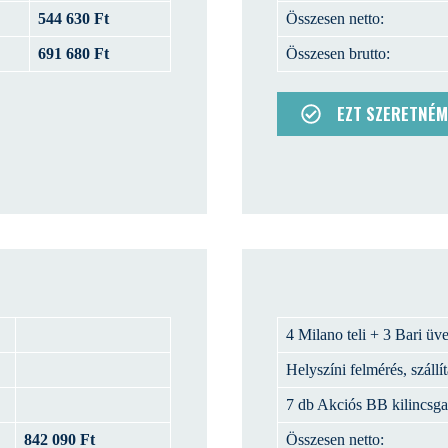
544 630 Ft
Összesen netto:
691 680 Ft
Összesen brutto:
EZT SZERETNÉM
4 Milano teli + 3 Bari üv
Helyszíni felmérés, szállít
7 db Akciós BB kilincsga
842 090 Ft
Összesen netto: