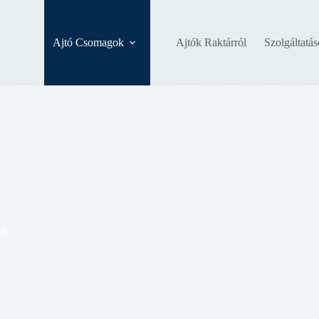
Ajtó Csomagok
Ajtók Raktárról
Szolgáltatá
ag