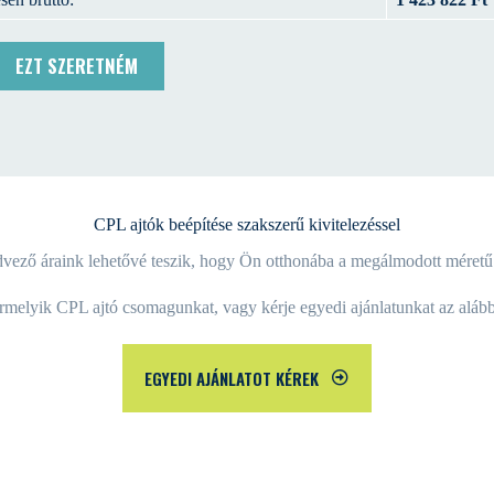
EZT SZERETNÉM
CPL ajtók beépítése szakszerű kivitelezéssel
vező áraink lehetővé teszik, hogy Ön otthonába a megálmodott méretű és
melyik CPL ajtó csomagunkat, vagy kérje egyedi ajánlatunkat az alábbi 
EGYEDI AJÁNLATOT KÉREK