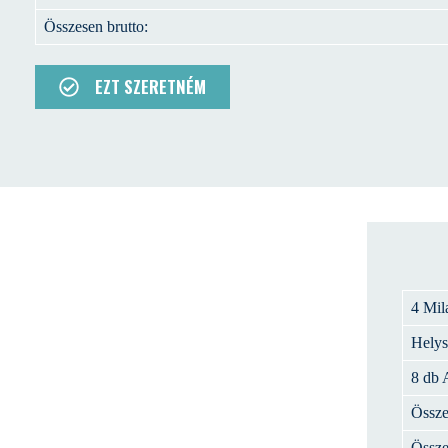
Összesen brutto:
EZT SZERETNÉM
4 Mil
Helysz
8 db 
Össze
Össze