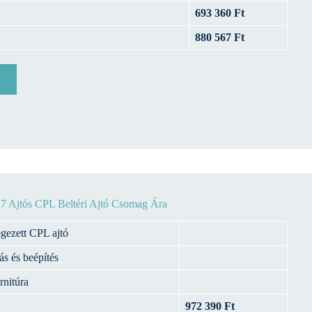
693 360 Ft
880 567 Ft
7 Ajtós CPL Beltéri Ajtó Csomag Ára
egezett CPL ajtó
ás és beépítés
rnitúra
972 390 Ft