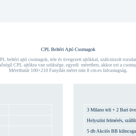
CPL Beltéri Ajtó Csomagok
 beltéri ajtó csomagok, tele és üvegezett ajtókkal, szálcsiszolt rozsda
őségű CPL ajtókra van szüksége, egyedi méretben, akkor ezt a csomag
Mérethatár 100×210 Fanyílás méret min 8 cm-es falvastagság.
3 Milano teli + 2 Bari üv
Helyszíni felmérés, szállít
5 db Akciós BB kilincsga