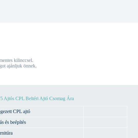
mentes kilinccsel.
ot ajánljuk önnek.
5 Ajtós CPL Beltéri Ajtó Csomag Ára
egezett CPL ajtó
ás és beépítés
rnitúra